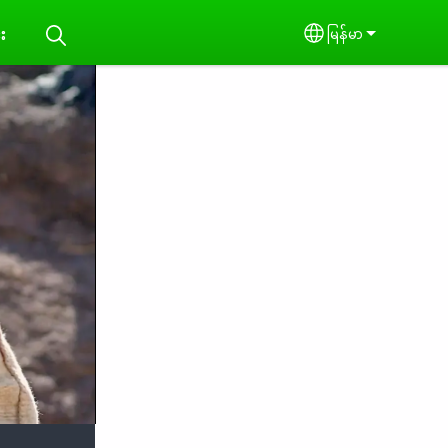
း
မြန်မာ
Select your lan