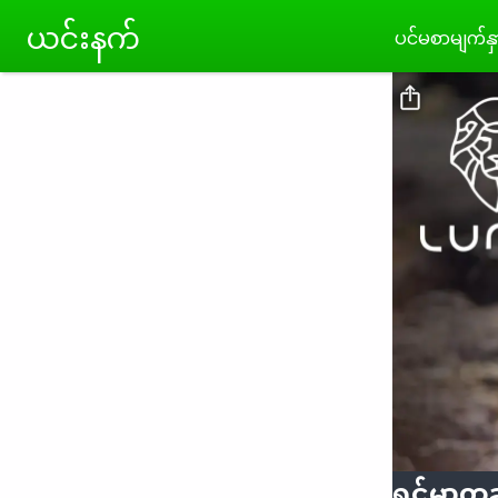
Skip to main content
ယ‌င်းနက်
ပင်မစာမျက်နှ
ရှင်မာကု