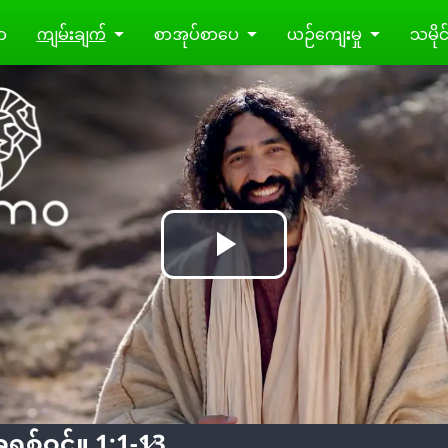
ာ
ကျမ်းချက်
စာအုပ်စာပေ
ယဉ်ကျေးမှု
သမိုင်
Play
Video
ခရစ်ဝင်။ 1:1-13