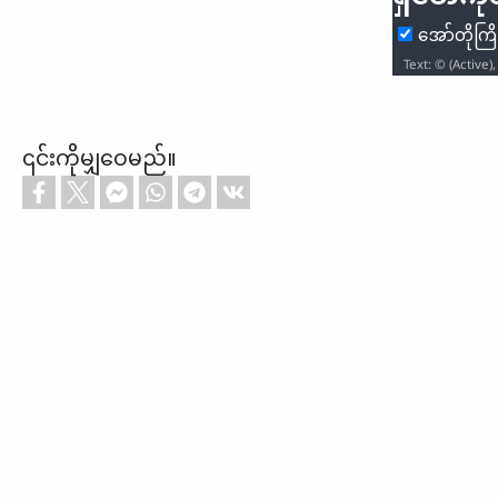
အော်တိုကြိ
၎င်းကိုမျှဝေမည်။