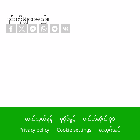
၎င်းကိုမျှဝေမည်။
ဆက်သွယ်ရန်
မူပိုင်ခွင့်
ဝက်တ်ဆိုက် ပုံစံ
Footer
Privacy policy
Cookie settings
လော့ဂ်အင်